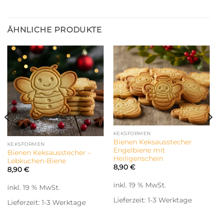
ÄHNLICHE PRODUKTE
KEKSFORMEN
Bienen Keksausstecher
KEKSFORMEN
Engelbiene mit
Bienen Keksausstecher –
Heiligenschein
Lebkuchen-Biene
8,90
€
8,90
€
inkl. 19 % MwSt.
inkl. 19 % MwSt.
Lieferzeit:
1-3 Werktage
Lieferzeit:
1-3 Werktage