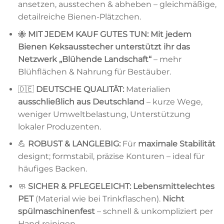
ansetzen, ausstechen & abheben – gleichmäßige,
detailreiche Bienen-Plätzchen.
🐝
MIT JEDEM KAUF GUTES TUN:
Mit jedem
Bienen Keksausstecher unterstützt ihr das
Netzwerk „Blühende Landschaft“
– mehr
Blühflächen & Nahrung für Bestäuber.
🇩🇪
DEUTSCHE QUALITÄT:
Materialien
ausschließlich aus Deutschland
– kurze Wege,
weniger Umweltbelastung, Unterstützung
lokaler Produzenten.
💪
ROBUST & LANGLEBIG:
Für
maximale Stabilität
designt; formstabil, präzise Konturen – ideal für
häufiges Backen.
🧼
SICHER & PFLEGELEICHT:
Lebensmittelechtes
PET
(Material wie bei Trinkflaschen).
Nicht
spülmaschinenfest
– schnell & unkompliziert per
Hand reinigen.