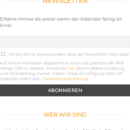
NEWSLETTER
Erfahre immer als erster wenn der Kalender fertig ist.
Email
Ich bin damit einverstanden, dass der Newsletter individuell
auf meine Interessen abgestimmt wird und gestatte der PAR
Verlag GbR zu diesem Zweck die
hier
beschriebene Erhebung
und Verarbeitung meiner Daten. Diese Einwilligung kann ich
jederzeit widerrufen.
Datenschutzerklärung
WER WIR SIND