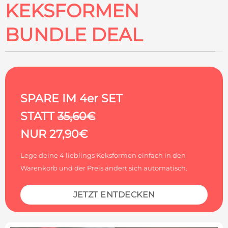
KEKSFORMEN
BUNDLE DEAL
SPARE IM 4er SET
STATT
35,60€
NUR
27,90€
Lege deine 4 lieblings Keksformen einfach in den
Warenkorb und der Preis ändert sich automatisch.
JETZT ENTDECKEN