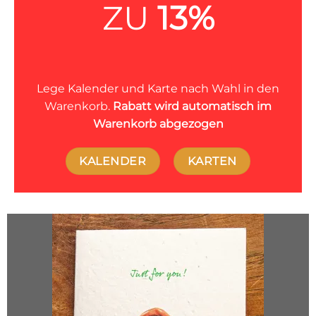
ZU
13%
Lege Kalender und Karte nach Wahl in den
Warenkorb.
Rabatt wird automatisch im
Warenkorb abgezogen
KALENDER
KARTEN