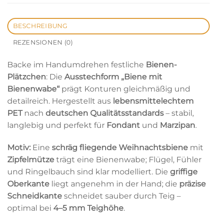
BESCHREIBUNG
REZENSIONEN (0)
Backe im Handumdrehen festliche
Bienen-
Plätzchen
: Die
Ausstechform „Biene mit
Bienenwabe“
prägt Konturen gleichmäßig und
detailreich. Hergestellt aus
lebensmittelechtem
PET
nach
deutschen Qualitätsstandards
– stabil,
langlebig und perfekt für
Fondant
und
Marzipan
.
Motiv:
Eine
schräg fliegende Weihnachtsbiene
mit
Zipfelmütze
trägt eine Bienenwabe; Flügel, Fühler
und Ringelbauch sind klar modelliert. Die
griffige
Oberkante
liegt angenehm in der Hand; die
präzise
Schneidkante
schneidet sauber durch Teig –
optimal bei
4
–5 mm Teighöhe
.