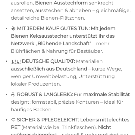
ausrollen,
Bienen Ausstechform
senkrecht
ansetzen, ausstechen & abheben – gleichmäßige,
detailreiche Bienen-Plätzchen.
🐝
MIT JEDEM KAUF GUTES TUN:
Mit jedem
Bienen Keksausstecher unterstützt ihr das
Netzwerk „Blühende Landschaft“
– mehr
Blühflächen & Nahrung für Bestäuber.
🇩🇪
DEUTSCHE QUALITÄT:
Materialien
ausschließlich aus Deutschland
– kurze Wege,
weniger Umweltbelastung, Unterstützung
lokaler Produzenten.
💪
ROBUST & LANGLEBIG:
Für
maximale Stabilität
designt; formstabil, präzise Konturen – ideal für
häufiges Backen.
🧼
SICHER & PFLEGELEICHT:
Lebensmittelechtes
PET
(Material wie bei Trinkflaschen).
Nicht
spülmaschinenfest
– schnell & unkompliziert per