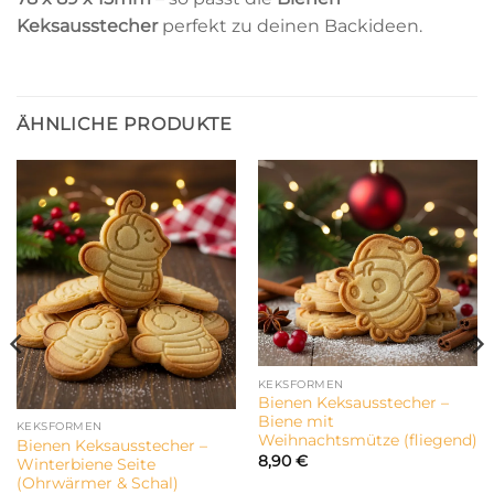
Keksausstecher
perfekt zu deinen Backideen.
ÄHNLICHE PRODUKTE
KEKSFORMEN
Bienen Keksausstecher –
Biene mit
KEKSFORMEN
Weihnachtsmütze (fliegend)
Bienen Keksausstecher –
8,90
€
Winterbiene Seite
(Ohrwärmer & Schal)