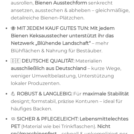
ausrollen,
Bienen Ausstechform
senkrecht
ansetzen, ausstechen & abheben – gleichmäßige,
detailreiche Bienen-Plätzchen.
🐝
MIT JEDEM KAUF GUTES TUN:
Mit jedem
Bienen Keksausstecher unterstützt ihr das
Netzwerk „Blühende Landschaft“
– mehr
Blühflächen & Nahrung für Bestäuber.
🇩🇪
DEUTSCHE QUALITÄT:
Materialien
ausschließlich aus Deutschland
– kurze Wege,
weniger Umweltbelastung, Unterstützung
lokaler Produzenten.
💪
ROBUST & LANGLEBIG:
Für
maximale Stabilität
designt; formstabil, präzise Konturen – ideal für
häufiges Backen.
🧼
SICHER & PFLEGELEICHT:
Lebensmittelechtes
PET
(Material wie bei Trinkflaschen).
Nicht
spülmaschinenfest
– schnell & unkompliziert per