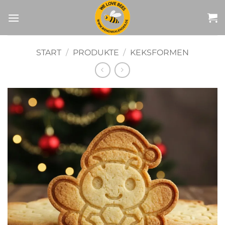
Zum
Inhalt
springen
START
/
PRODUKTE
/
KEKSFORMEN