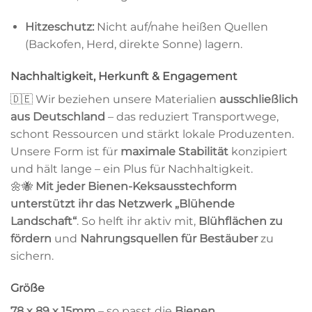
Hitzeschutz:
Nicht auf/nahe heißen Quellen
(Backofen, Herd, direkte Sonne) lagern.
Nachhaltigkeit, Herkunft & Engagement
🇩🇪 Wir beziehen unsere Materialien
ausschließlich
aus Deutschland
– das reduziert Transportwege,
schont Ressourcen und stärkt lokale Produzenten.
Unsere Form ist für
maximale Stabilität
konzipiert
und hält lange – ein Plus für Nachhaltigkeit.
🌼🐝
Mit jeder Bienen-Keksausstechform
unterstützt ihr das Netzwerk „Blühende
Landschaft“
. So helft ihr aktiv mit,
Blühflächen zu
fördern
und
Nahrungsquellen für Bestäuber
zu
sichern.
Größe
78 x 89 x 15mm
– so passt die
Bienen