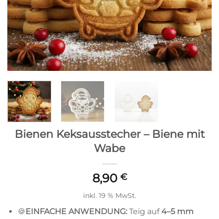
Bienen Keksausstecher – Biene mit
Wabe
8,90
€
inkl. 19 % MwSt.
🍪
EINFACHE ANWENDUNG:
Teig auf
4
–5 mm