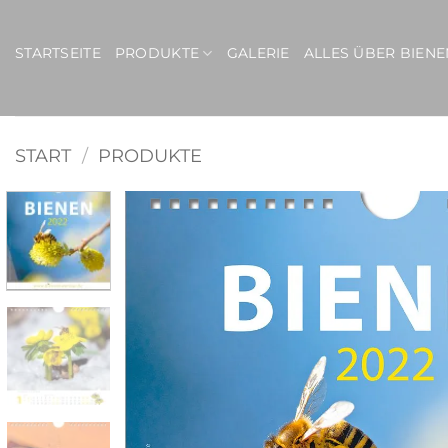
Zum
Inhalt
STARTSEITE
PRODUKTE
GALERIE
ALLES ÜBER BIENE
springen
START
/
PRODUKTE