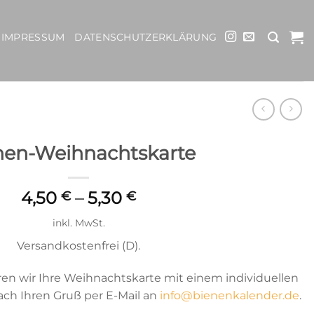
IMPRESSUM
DATENSCHUTZERKLÄRUNG
nen-Weihnachtskarte
4,50
–
5,30
€
€
inkl. MwSt.
Versandkostenfrei (D).
en wir Ihre Weihnachtskarte mit einem individuellen
ach Ihren Gruß per E-Mail an
info@bienenkalender.de
.