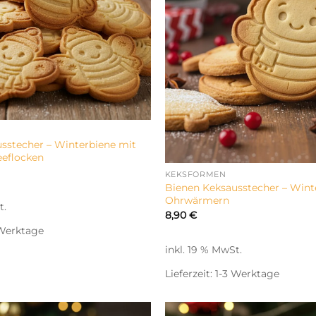
sstecher – Winterbiene mit
eeflocken
KEKSFORMEN
Bienen Keksausstecher – Wint
Ohrwärmern
t.
8,90
€
 Werktage
inkl. 19 % MwSt.
Lieferzeit:
1-3 Werktage