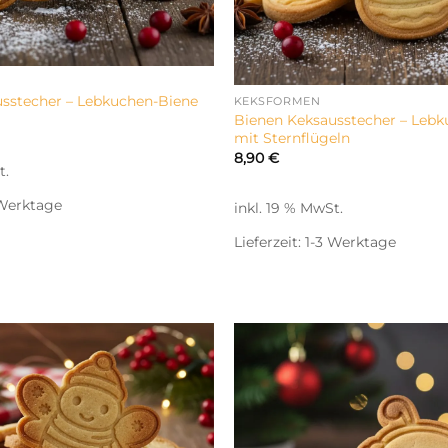
sstecher – Lebkuchen-Biene
KEKSFORMEN
Bienen Keksausstecher – Lebk
mit Sternflügeln
8,90
€
t.
 Werktage
inkl. 19 % MwSt.
Lieferzeit:
1-3 Werktage