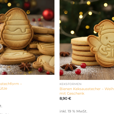
sstechform –
KEKSFORMEN
ütze
Bienen Keksausstecher – Weih
mit Geschenk
8,90
€
t.
inkl. 19 % MwSt.