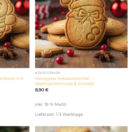
KEKSFORMEN
erbiene mit
Honigglas Keksausstecher –
Weihnachtsmütze & Schleife
8,90
€
inkl. 19 % MwSt.
Lieferzeit:
1-3 Werktage