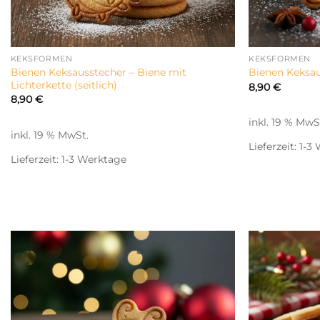
KEKSFORMEN
KEKSFORMEN
Bienen Keksausstecher – Biene mit
Bienen Keksau
Lichterkette (seitlich)
8,90
€
8,90
€
inkl. 19 % MwS
inkl. 19 % MwSt.
Lieferzeit:
1-3
Lieferzeit:
1-3 Werktage