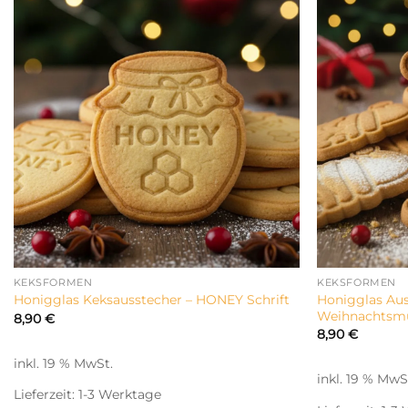
KEKSFORMEN
KEKSFORMEN
Honigglas Au
Honigglas Keksausstecher – HONEY Schrift
Weihnachtsm
8,90
€
8,90
€
inkl. 19 % MwSt.
inkl. 19 % MwS
Lieferzeit:
1-3 Werktage