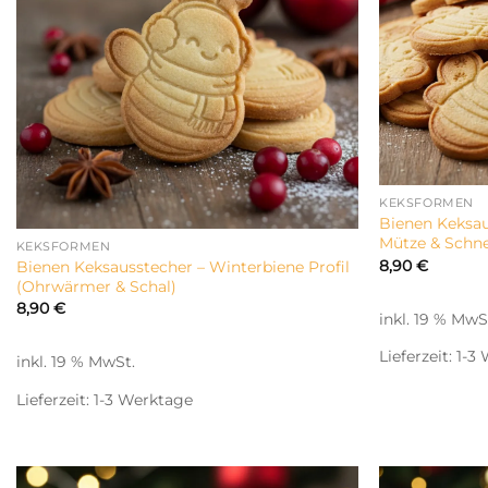
KEKSFORMEN
Bienen Keksau
Mütze & Schn
KEKSFORMEN
8,90
€
Bienen Keksausstecher – Winterbiene Profil
(Ohrwärmer & Schal)
8,90
€
inkl. 19 % MwS
Lieferzeit:
1-3
inkl. 19 % MwSt.
Lieferzeit:
1-3 Werktage