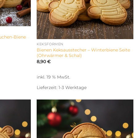
uchen-Biene
KEKSFORMEN
Bienen Keksausstecher – Winterbiene Seite
(Ohrwärmer & Schal)
8,90
€
inkl. 19 % MwSt.
Lieferzeit:
1-3 Werktage