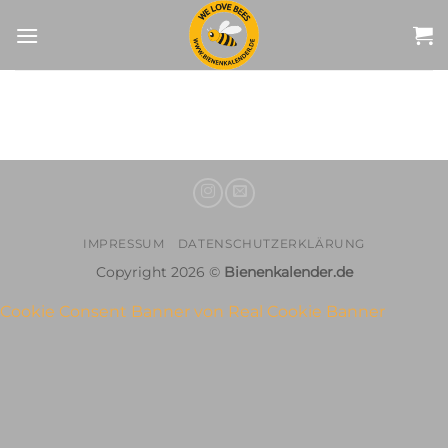
Zum
Inhalt
springen
IMPRESSUM
DATENSCHUTZERKLÄRUNG
Copyright 2026 ©
Bienenkalender.de
Cookie Consent Banner von Real Cookie Banner